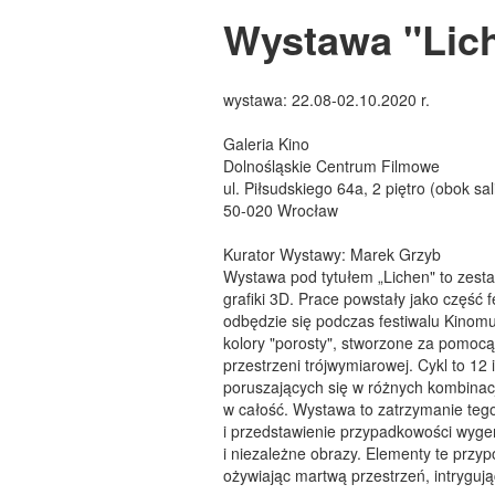
Wystawa "Lich
wystawa: 22.08-02.10.2020 r.
Galeria Kino
Dolnośląskie Centrum Filmowe
ul. Piłsudskiego 64a, 2 piętro (obok sal
50-020 Wrocław
Kurator Wystawy: Marek Grzyb
Wystawa pod tytułem „Lichen" to zesta
grafiki 3D. Prace powstały jako część f
odbędzie się podczas festiwalu Kinomu
kolory "porosty", stworzone za pomo
przestrzeni trójwymiarowej. Cykl to 1
poruszających się w różnych kombinac
w całość. Wystawa to zatrzymanie teg
i przedstawienie przypadkowości wyg
i niezależne obrazy. Elementy te przy
ożywiając martwą przestrzeń, intrygują