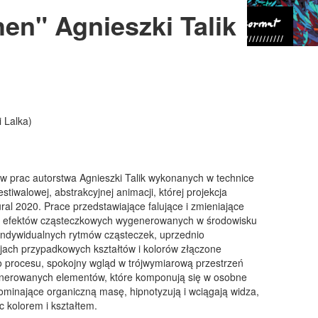
en" Agnieszki Talik
i Lalka)
w prac autorstwa Agnieszki Talik wykonanych w technice
estiwalowej, abstrakcyjnej animacji, której projekcja
ral 2020. Prace przedstawiające falujące i zmieniające
cą efektów cząsteczkowych wygenerowanych w środowisku
2 indywidualnych rytmów cząsteczek, uprzednio
jach przypadkowych kształtów i kolorów złączone
o procesu, spokojny wgląd w trójwymiarową przestrzeń
enerowanych elementów, które komponują się w osobne
pominające organiczną masę, hipnotyzują i wciągają widza,
c kolorem i kształtem.