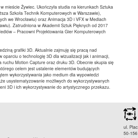
 w mieście Żywiec. Ukończyła studia na kierunkach Sztuka
sza Szkoła Technik Komputerowych w Warszawie),
ych we Wrocławiu) oraz Animacja 3D i VFX w Mediach
awiu). Zatrudniona w Akademii Sztuk Pięknych od 2017
 Mediów – Pracowni Projektowania Gier Komputerowych
edziną grafiki 3D. Aktualnie zajmuję się pracą nad
oparciu o technologię 3D dla wizualizacji jak i animacji,
ia ruchu Motion Capture oraz druku 3D. Obecnie skupia się
tórego celem jest ustalenie elementów budujących
kątem wykorzystywania jako medium dla wypowiedzi
także usystematyzowanie możliwych do wykorzystywanych
zeni 3D i ich wykorzystywanie do artystycznego przekazu.
ul. Plac
50-156