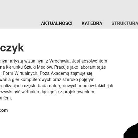
AKTUALNOŚCI
KATEDRA
STRUKTUR
lczyk
arnym artystą wizualnym z Wrocławia. Jest absolwentem
na kierunku Sztuki Mediów. Pracuje jako laborant tejże
r i Form Wirtualnych. Poza Akademą zajmuje się
ania gier komputerowych oraz szeroko pojętym
realizacjach często bada naturę nowych mediów takich jak
eczywistość wirtualna, łącząc je z projektowaniem
aniem.
.com