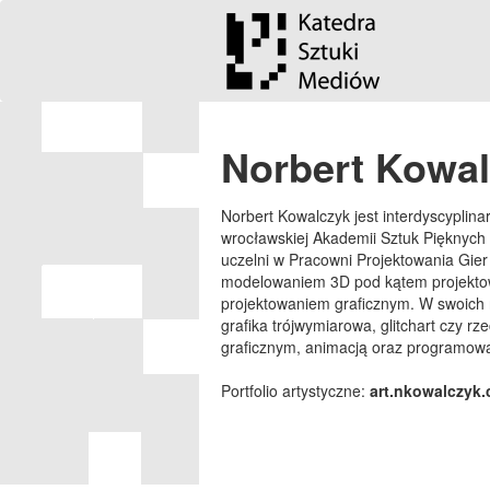
Norbert Kowa
Norbert Kowalczyk jest interdyscyplin
wrocławskiej Akademii Sztuk Pięknych 
uczelni w Pracowni Projektowania Gie
modelowaniem 3D pod kątem projektow
projektowaniem graficznym. W swoich 
grafika trójwymiarowa, glitchart czy rz
graficznym, animacją oraz programow
Portfolio artystyczne:
art.nkowalczyk